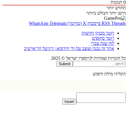
בות
 יותר
 יותר
הבולט ביותר
Thr
RSS
פייסבוק
X (טוויטר)
Telegram
WhatsApp
רוטר מבזקי חדשות
רוטר סקופים
לוח שנה עברי
אתר זה נבנה ועוצב על-ידי קידומא | דיגיטל קריאייטיב
כויות שמורות לגיימפרו ישראל © 2025
Submit
דו מילת חיפוש
Insert