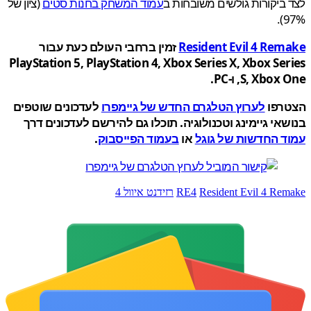
ביקורות גולשים משובחות ב
עמוד המשחק בחנות סטים
(ציון של
9
Resident Evil 4 Rem
זמין ברחבי העולם כעת עבור
PlayStation 5, PlayStation 4, Xbox Series X, Xbox Se
S, Xbo, ו-PC.
רפו
לערוץ הטלגרם החדש של גיימפרו
לעדכונים שוטפים
אי גיימינג וטכנולוגיה. תוכלו גם להירשם לעדכונים דרך
ד החדשות של גוגל
או
בעמוד הפייסבוק
.
Resident Evil 4 Re
RE4
רזידנט איוול 4