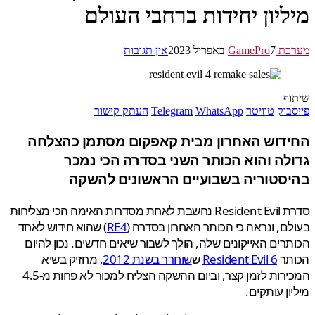
ליון יחידות ברחבי העולם
GamePr
7 באפריל 2023
אין תגובות
ף
בוק
טוויטר
WhatsApp
Telegram
העתק קישור
דוש האחרון מבית קאפקום מסתמן כהצלחה
לה והוא הכותר השני בסדרה הכי נמכר
סטוריה בשבועיים הראשונים להשקה
סדרת Resident Evil נחשבת לאחת מסדרות האימה הכי מצליחות
ם, ונראה כי הכותר האחרון בסדרה (
RE4
) שהוא חידוש לאחד
רים האייקונים שלה, הולך לשבור שיאים חדשים. נכון להיום
תר
Resident Evil 6
ש
שוחרר בשנת 2012
, מחזיק בשיא
המכירות לזמן קצר, וביום ההשקה הצליח למכור לא פחות מ-4.5
ון עותקים.