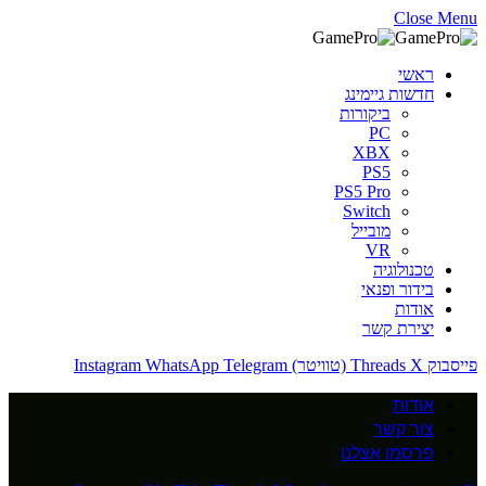
Close Menu
ראשי
חדשות גיימינג
ביקורות
PC
XBX
PS5
PS5 Pro
Switch
מובייל
VR
טכנולוגיה
בידור ופנאי
אודות
יצירת קשר
פייסבוק
X (טוויטר)
Threads
Telegram
WhatsApp
Instagram
אודות
צור קשר
פרסמו אצלנו