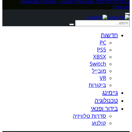
X (טוויטר)
פייסבוק
WhatsApp
Threads
YouTube
Instagram
Telegram
חדשות
PC
PS5
XBSX
Switch
מובייל
VR
ביקורות
גיימינג
טכנולוגיה
בידור ופנאי
סדרות טלוויזיה
קולנוע