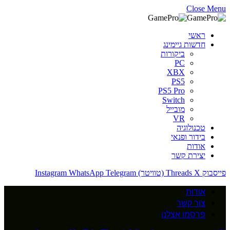
Close Menu
ראשי
חדשות גיימינג
ביקורות
PC
XBX
PS5
PS5 Pro
Switch
מובייל
VR
טכנולוגיה
בידור ופנאי
אודות
יצירת קשר
פייסבוק
X (טוויטר)
Threads
Telegram
WhatsApp
Instagram
אודות
צור קשר
פרסמו אצלנו