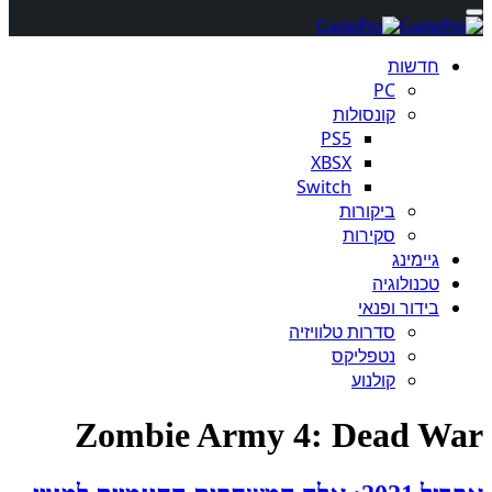
חדשות
PC
קונסולות
PS5
XBSX
Switch
ביקורות
סקירות
גיימינג
טכנולוגיה
בידור ופנאי
סדרות טלוויזיה
נטפליקס
קולנוע
Zombie Army 4: Dead War