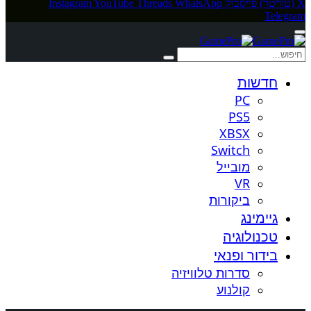
X (טוויטר)
פייסבוק
WhatsApp
Threads
YouTube
Instagram
Telegram
חדשות
PC
PS5
XBSX
Switch
מובייל
VR
ביקורות
גיימינג
טכנולוגיה
בידור ופנאי
סדרות טלוויזיה
קולנוע