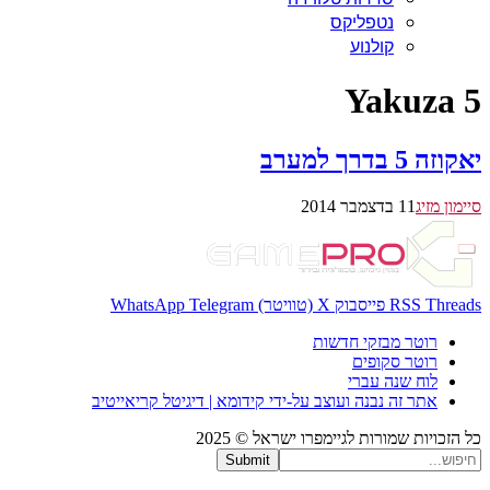
נטפליקס
קולנוע
Yakuza 5
יאקוזה 5 בדרך למערב
סיימון מזיג
11 בדצמבר 2014
Threads
RSS
פייסבוק
X (טוויטר)
Telegram
WhatsApp
רוטר מבזקי חדשות
רוטר סקופים
לוח שנה עברי
אתר זה נבנה ועוצב על-ידי קידומא | דיגיטל קריאייטיב
כל הזכויות שמורות לגיימפרו ישראל © 2025
Submit