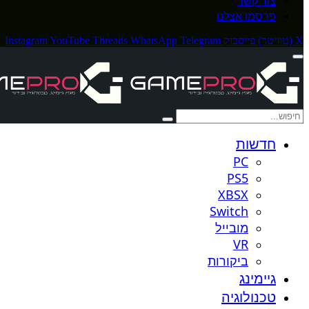
צור קשר
פרסמו אצלנו
X (טוויטר)
פייסבוק
Telegram
WhatsApp
Threads
YouTube
Instagram
חדשות
PC
PS5
XBSX
Switch
מובייל
VR
ביקורות
גיימינג
טכנולוגיה