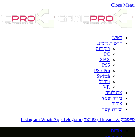
Close Menu
ראשי
חדשות גיימינג
ביקורות
PC
XBX
PS5
PS5 Pro
Switch
מובייל
VR
טכנולוגיה
בידור ופנאי
אודות
יצירת קשר
פייסבוק
X (טוויטר)
Threads
Telegram
WhatsApp
Instagram
אודות