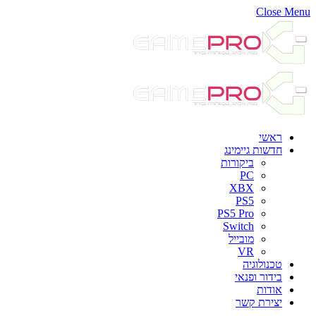
Close Menu
ראשי
חדשות גיימינג
ביקורות
PC
XBX
PS5
PS5 Pro
Switch
מובייל
VR
טכנולוגיה
בידור ופנאי
אודות
יצירת קשר