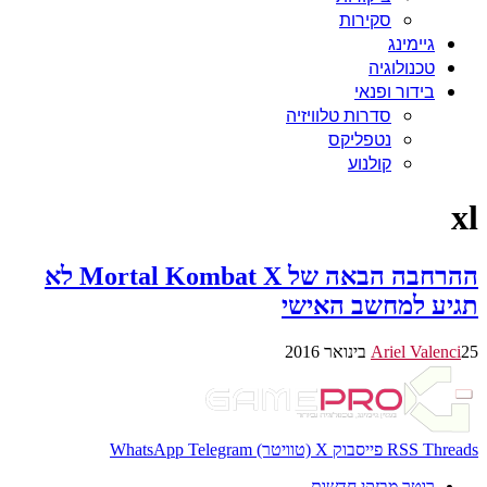
סקירות
גיימינג
טכנולוגיה
בידור ופנאי
סדרות טלוויזיה
נטפליקס
קולנוע
xl
ההרחבה הבאה של Mortal Kombat X לא
תגיע למחשב האישי
25 בינואר 2016
Ariel Valenci
Threads
RSS
פייסבוק
X (טוויטר)
Telegram
WhatsApp
רוטר מבזקי חדשות