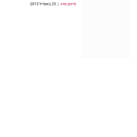
סיימון מזיג
25 באפריל 2013
Forza Horizion: שוחררה
חבילת הרחבה "מועדון ה-
1000" בחינם
סיימון מזיג
19 באפריל 2013