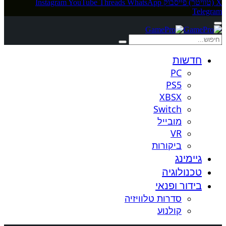
X (טוויטר)
פייסבוק
WhatsApp
Threads
YouTube
Instagram
Telegram
חדשות
PC
PS5
XBSX
Switch
מובייל
VR
ביקורות
גיימינג
טכנולוגיה
בידור ופנאי
סדרות טלוויזיה
קולנוע