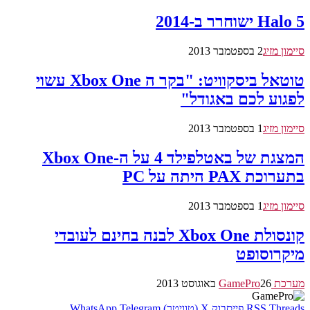
Halo 5 ישוחרר ב-2014
סיימון מזיג
2 בספטמבר 2013
טוטאל ביסקוויט: "בקר ה Xbox One עשוי
לפגוע לכם באגודל"
סיימון מזיג
1 בספטמבר 2013
המצגת של באטלפילד 4 על ה-Xbox One
בתערוכת PAX היתה על PC
סיימון מזיג
1 בספטמבר 2013
קונסולת Xbox One לבנה בחינם לעובדי
מיקרוסופט
מערכת GamePro
26 באוגוסט 2013
Threads
RSS
פייסבוק
X (טוויטר)
Telegram
WhatsApp