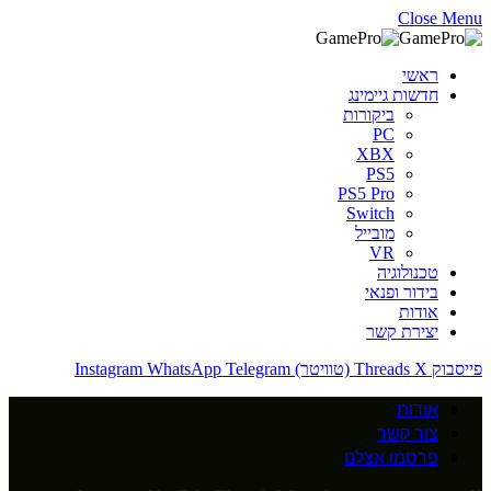
Close Menu
ראשי
חדשות גיימינג
ביקורות
PC
XBX
PS5
PS5 Pro
Switch
מובייל
VR
טכנולוגיה
בידור ופנאי
אודות
יצירת קשר
פייסבוק
X (טוויטר)
Threads
Telegram
WhatsApp
Instagram
אודות
צור קשר
פרסמו אצלנו