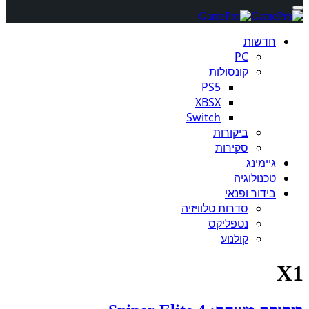
חדשות
PC
קונסולות
PS5
XBSX
Switch
ביקורות
סקירות
גיימינג
טכנולוגיה
בידור ופנאי
סדרות טלוויזיה
נטפליקס
קולנוע
X1