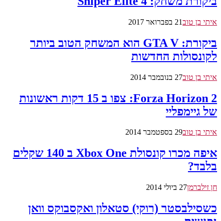
ביקורת משחק: Sniper Elite 4
איתי בן טוב
21 בפברואר 2017
ביקורת: GTA V הוא המשחק הטוב ביותר
לקונסולות החדשות
איתי בן טוב
27 בנובמבר 2014
Forza Horizon 2: צפו ב 15 דקות ראשונות
של גיימפליי
איתי בן טוב
29 בספטמבר 2014
איפה מכרו קונסולת Xbox One ב 140 שקלים
בלבד?
חן זילברמן
27 ביולי 2014
כשסילבסטר (רוקי) סטאלון ואקסבוקס וואן