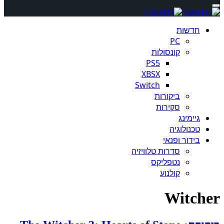
חדשות
PC
קונסולות
PS5
XBSX
Switch
ביקורות
סקירות
גיימינג
טכנולוגיה
בידור ופנאי
סדרות טלוויזיה
נטפליקס
קולנוע
Witcher