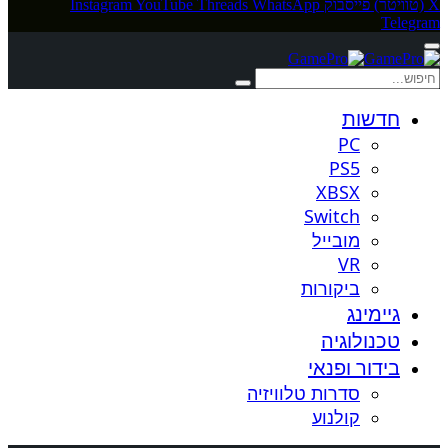
X (טוויטר)
פייסבוק
WhatsApp
Threads
YouTube
Instagram
Telegram
חדשות
PC
PS5
XBSX
Switch
מובייל
VR
ביקורות
גיימינג
טכנולוגיה
בידור ופנאי
סדרות טלוויזיה
קולנוע