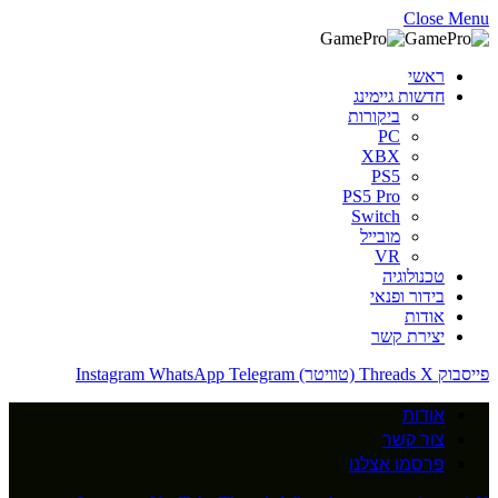
Close Menu
ראשי
חדשות גיימינג
ביקורות
PC
XBX
PS5
PS5 Pro
Switch
מובייל
VR
טכנולוגיה
בידור ופנאי
אודות
יצירת קשר
פייסבוק
X (טוויטר)
Threads
Telegram
WhatsApp
Instagram
אודות
צור קשר
פרסמו אצלנו