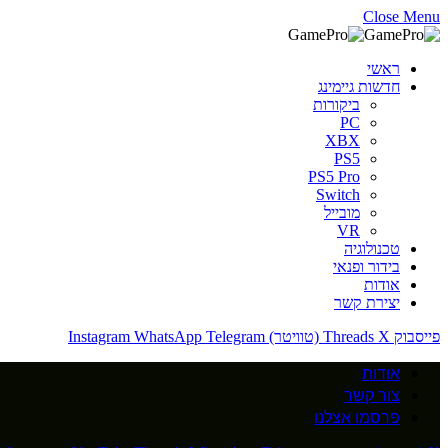
Close Menu
ראשי
חדשות גיימינג
ביקורות
PC
XBX
PS5
PS5 Pro
Switch
מובייל
VR
טכנולוגיה
בידור ופנאי
אודות
יצירת קשר
פייסבוק
X (טוויטר)
Threads
Telegram
WhatsApp
Instagram
אודות
צור קשר
פרסמו אצלנו