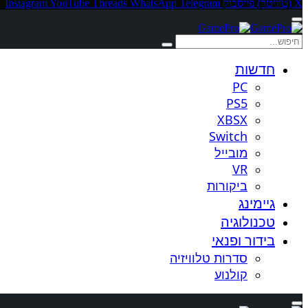
X (טוויטר)
פייסבוק
Telegram
WhatsApp
Threads
YouTube
Instagram
חדשות
PC
PS5
XBSX
Switch
מובייל
VR
ביקורות
גיימינג
טכנולוגיה
בידור ופנאי
סדרות טלוויזיה
קולנוע