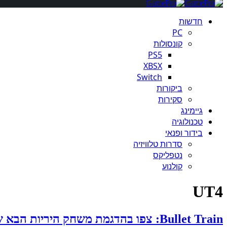
חדשות
PC
קונסולות
PS5
XBSX
Switch
ביקורות
סקירות
גיימינג
טכנולוגיה
בידור ופנאי
סדרות טלוויזיה
נטפליקס
קולנוע
UT4
Bullet Train: צפו בהדגמת משחק היריות הבא של יוצרת אנריל