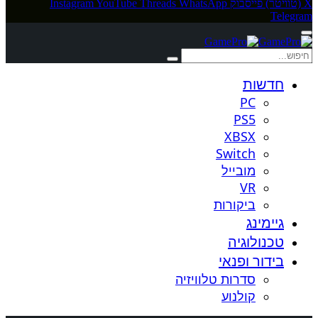
X (טוויטר)
פייסבוק
WhatsApp
Threads
YouTube
Instagram
Telegram
חדשות
PC
PS5
XBSX
Switch
מובייל
VR
ביקורות
גיימינג
טכנולוגיה
בידור ופנאי
סדרות טלוויזיה
קולנוע