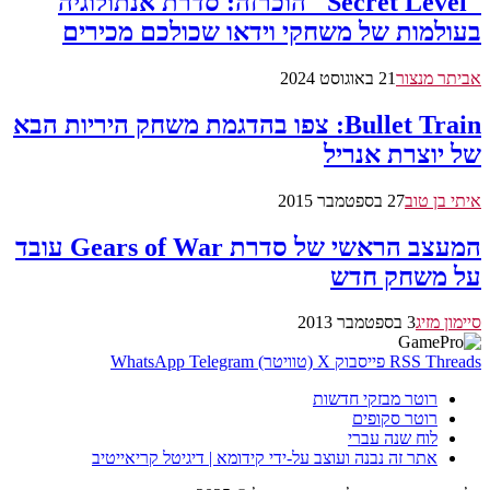
"Secret Level" הוכרזה: סדרת אנתולוגיה
בעולמות של משחקי וידאו שכולכם מכירים
אביתר מנצור
21 באוגוסט 2024
Bullet Train: צפו בהדגמת משחק היריות הבא
של יוצרת אנריל
איתי בן טוב
27 בספטמבר 2015
המעצב הראשי של סדרת Gears of War עובד
על משחק חדש
סיימון מזיג
3 בספטמבר 2013
Threads
RSS
פייסבוק
X (טוויטר)
Telegram
WhatsApp
רוטר מבזקי חדשות
רוטר סקופים
לוח שנה עברי
אתר זה נבנה ועוצב על-ידי קידומא | דיגיטל קריאייטיב