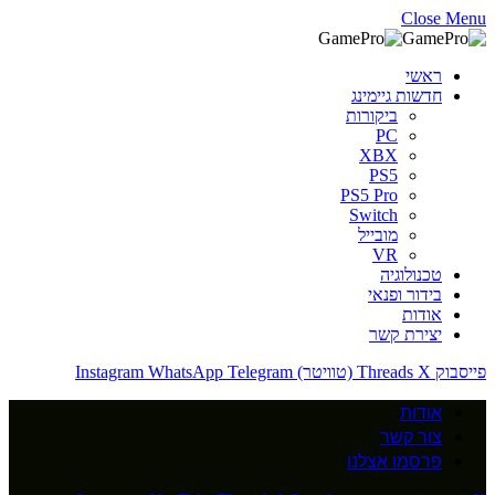
Close Menu
ראשי
חדשות גיימינג
ביקורות
PC
XBX
PS5
PS5 Pro
Switch
מובייל
VR
טכנולוגיה
בידור ופנאי
אודות
יצירת קשר
פייסבוק
X (טוויטר)
Threads
Telegram
WhatsApp
Instagram
אודות
צור קשר
פרסמו אצלנו