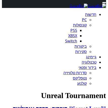
חדשות
PC
קונסולות
PS5
XBSX
Switch
ביקורות
סקירות
גיימינג
טכנולוגיה
בידור ופנאי
סדרות טלוויזיה
נטפליקס
קולנוע
Unreal Tournament