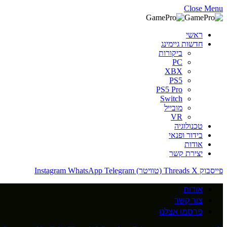
Close Menu
ראשי
חדשות גיימינג
ביקורות
PC
XBX
PS5
PS5 Pro
Switch
מובייל
VR
טכנולוגיה
בידור ופנאי
אודות
יצירת קשר
פייסבוק
X (טוויטר)
Threads
Telegram
WhatsApp
Instagram
אודות
צור קשר
פרסמו אצלנו