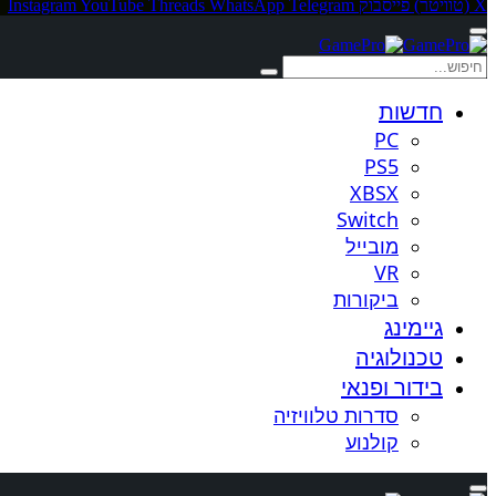
X (טוויטר)
פייסבוק
Telegram
WhatsApp
Threads
YouTube
Instagram
חדשות
PC
PS5
XBSX
Switch
מובייל
VR
ביקורות
גיימינג
טכנולוגיה
בידור ופנאי
סדרות טלוויזיה
קולנוע