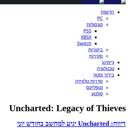
חדשות
PC
קונסולות
PS5
XBSX
Switch
ביקורות
סקירות
גיימינג
טכנולוגיה
בידור ופנאי
סדרות טלוויזיה
נטפליקס
קולנוע
Uncharted: Legacy of Thieves
דיווח: Uncharted יגיע למחשב בחודש יוני