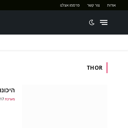
אודות
צור קשר
פרסמו אצלנו
ח
THOR
היכונ
מערכת GamePro
17 ביולי 2020