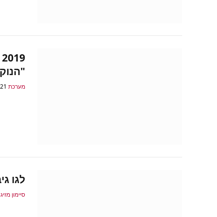
"הנוק
מערכת GamePro
21 באוגוסט 2019
לגו גי
סיימון מזיג