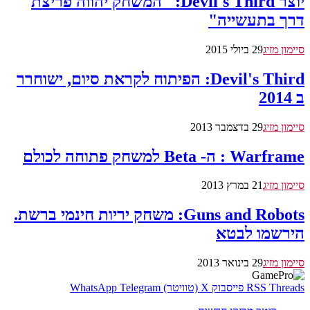
יוצר Devil's Third: "המשחק יהווה פריצת
דרך בתעשייה"
סיימון מזיג
29 ביולי 2015
Devil's Third: הפיתוח לקראת סיום, ישוחרר
ב 2014
סיימון מזיג
29 בדצמבר 2013
Warframe : ה- Beta למשחק פתוחה לכולם
סיימון מזיג
21 במרץ 2013
Guns and Robots: משחק יריות חינמי ברשת.
הירשמו לבטא
סיימון מזיג
29 בינואר 2013
Threads
RSS
פייסבוק
X (טוויטר)
Telegram
WhatsApp