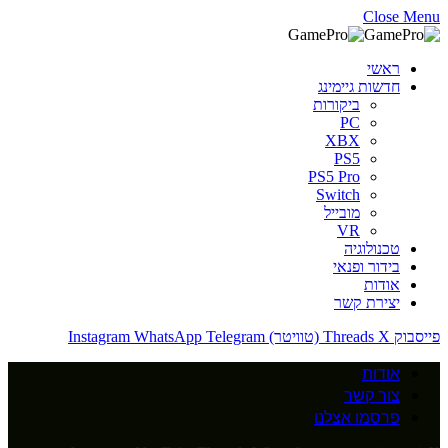
Close Menu
ראשי
חדשות גיימינג
ביקורות
PC
XBX
PS5
PS5 Pro
Switch
מובייל
VR
טכנולוגיה
בידור ופנאי
אודות
יצירת קשר
פייסבוק
X (טוויטר)
Threads
Telegram
WhatsApp
Instagram
אודות
צור קשר
פרסמו אצלנו