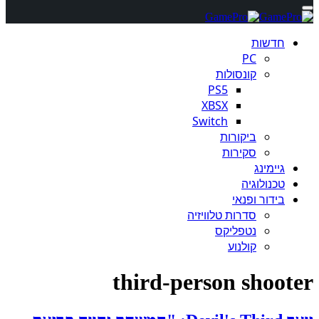
חדשות
PC
קונסולות
PS5
XBSX
Switch
ביקורות
סקירות
גיימינג
טכנולוגיה
בידור ופנאי
סדרות טלוויזיה
נטפליקס
קולנוע
third-person shooter