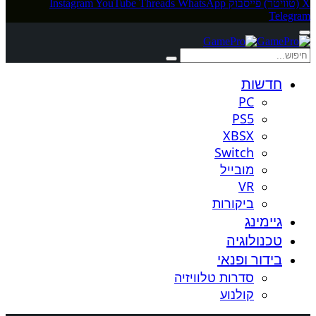
X (טוויטר)
פייסבוק
WhatsApp
Threads
YouTube
Instagram
Telegram
חדשות
PC
PS5
XBSX
Switch
מובייל
VR
ביקורות
גיימינג
טכנולוגיה
בידור ופנאי
סדרות טלוויזיה
קולנוע