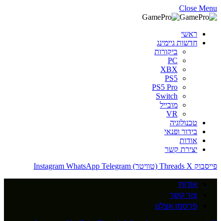
Close Menu
ראשי
חדשות גיימינג
ביקורות
PC
XBX
PS5
PS5 Pro
Switch
מובייל
VR
טכנולוגיה
בידור ופנאי
אודות
יצירת קשר
פייסבוק
X (טוויטר)
Threads
Telegram
WhatsApp
Instagram
אודות
צור קשר
פרסמו אצלנו