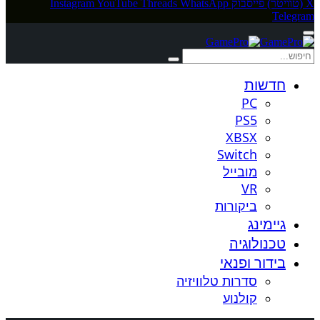
X (טוויטר)
פייסבוק
WhatsApp
Threads
YouTube
Instagram
Telegram
חדשות
PC
PS5
XBSX
Switch
מובייל
VR
ביקורות
גיימינג
טכנולוגיה
בידור ופנאי
סדרות טלוויזיה
קולנוע