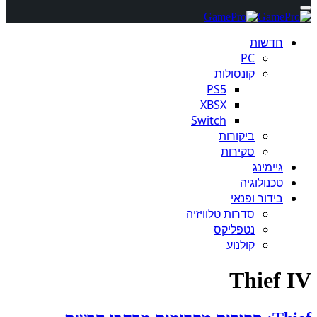
חדשות
PC
קונסולות
PS5
XBSX
Switch
ביקורות
סקירות
גיימינג
טכנולוגיה
בידור ופנאי
סדרות טלוויזיה
נטפליקס
קולנוע
Thief IV