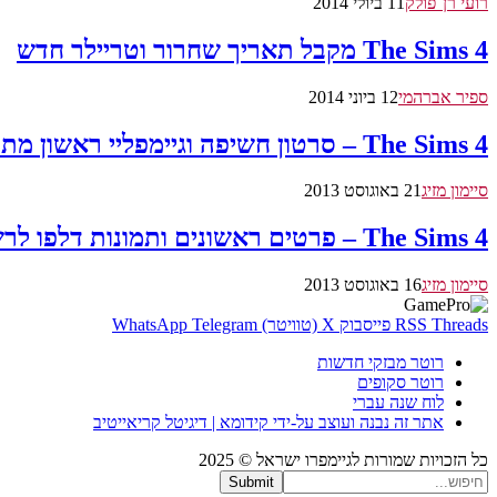
רועי רן־פולק
11 ביולי 2014
The Sims 4 מקבל תאריך שחרור וטריילר חדש
ספיר אברהמי
12 ביוני 2014
​​The Sims 4 – סרטון חשיפה וגיימפליי ראשון מתערוכת Gamescom
סיימון מזיג
21 באוגוסט 2013
The Sims 4 – פרטים ראשונים ותמונות דלפו לרשת
סיימון מזיג
16 באוגוסט 2013
Threads
RSS
פייסבוק
X (טוויטר)
Telegram
WhatsApp
רוטר מבזקי חדשות
רוטר סקופים
לוח שנה עברי
אתר זה נבנה ועוצב על-ידי קידומא | דיגיטל קריאייטיב
כל הזכויות שמורות לגיימפרו ישראל © 2025
Submit