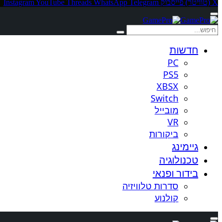
X (טוויטר)
פייסבוק
Telegram
WhatsApp
Threads
YouTube
Instagram
חדשות
PC
PS5
XBSX
Switch
מובייל
VR
ביקורות
גיימינג
טכנולוגיה
בידור ופנאי
סדרות טלוויזיה
קולנוע