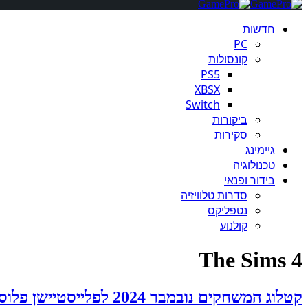
חדשות
PC
קונסולות
PS5
XBSX
Switch
ביקורות
סקירות
גיימינג
טכנולוגיה
בידור ופנאי
סדרות טלוויזיה
נטפליקס
קולנוע
The Sims 4
קטלוג המשחקים נובמבר 2024 לפלייסטיישן פלוס: "GTA V", קרבות ימי הביניים עם "Chivalry 2" ועוד