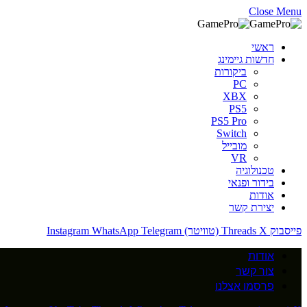
Close Menu
ראשי
חדשות גיימינג
ביקורות
PC
XBX
PS5
PS5 Pro
Switch
מובייל
VR
טכנולוגיה
בידור ופנאי
אודות
יצירת קשר
פייסבוק
X (טוויטר)
Threads
Telegram
WhatsApp
Instagram
אודות
צור קשר
פרסמו אצלנו