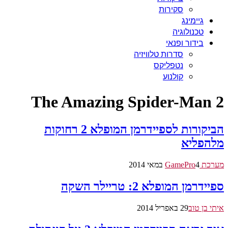
סקירות
גיימינג
טכנולוגיה
בידור ופנאי
סדרות טלוויזיה
נטפליקס
קולנוע
The Amazing Spider-Man 2
הביקורות לספיידרמן המופלא 2 רחוקות
מלהפליא
מערכת GamePro
4 במאי 2014
ספיידרמן המופלא 2: טריילר השקה
איתי בן טוב
29 באפריל 2014