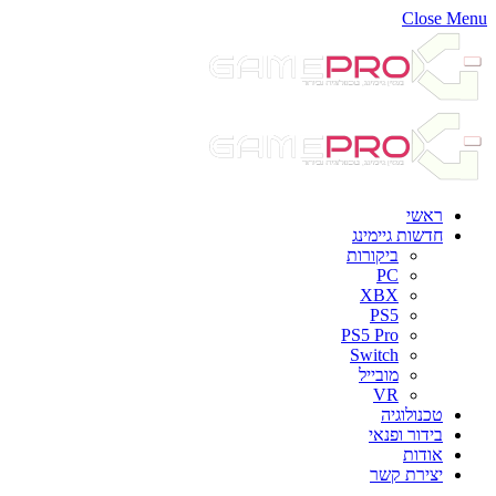
Close Menu
ראשי
חדשות גיימינג
ביקורות
PC
XBX
PS5
PS5 Pro
Switch
מובייל
VR
טכנולוגיה
בידור ופנאי
אודות
יצירת קשר