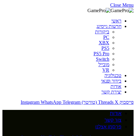
Close Menu
ראשי
חדשות גיימינג
ביקורות
PC
XBX
PS5
PS5 Pro
Switch
מובייל
VR
טכנולוגיה
בידור ופנאי
אודות
יצירת קשר
פייסבוק
X (טוויטר)
Threads
Telegram
WhatsApp
Instagram
אודות
צור קשר
פרסמו אצלנו