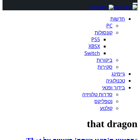
חדשות
PC
קונסולות
PS5
XBSX
Switch
ביקורות
סקירות
גיימינג
טכנולוגיה
בידור ופנאי
סדרות טלוויזיה
נטפליקס
קולנוע
that dragon