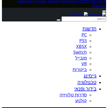
X (טוויטר)
פייסבוק
WhatsApp
Threads
YouTube
Instagram
Telegram
חדשות
PC
PS5
XBSX
Switch
מובייל
VR
ביקורות
גיימינג
טכנולוגיה
בידור ופנאי
סדרות טלוויזיה
קולנוע