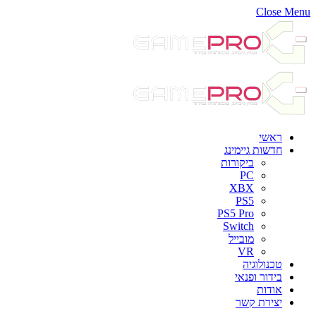
Close Menu
ראשי
חדשות גיימינג
ביקורות
PC
XBX
PS5
PS5 Pro
Switch
מובייל
VR
טכנולוגיה
בידור ופנאי
אודות
יצירת קשר