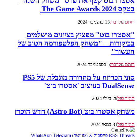
אסטרו בוט קטף את פרס "משחק השנה"
בטקס The Game Awards 2024
רותם גולדברג
13 בדצמבר 2024
"אסטרו בוט" מפציץ בציונים מושלמים
בביקורות – "משחק הפלטפורמה הטוב של
העשור"
רותם גולדברג
5 בספטמבר 2024
סוני הכריזה על מהדורה מוגבלת של PS5
DualSense בעיצוב 'אסטרו בוט'
תומר סגל
29 ביולי 2024
משחק אסטרו בוט (Astro Bot) חדש הוכרז
תומר סגל
31 במאי 2024
Threads
RSS
פייסבוק
X (טוויטר)
Telegram
WhatsApp