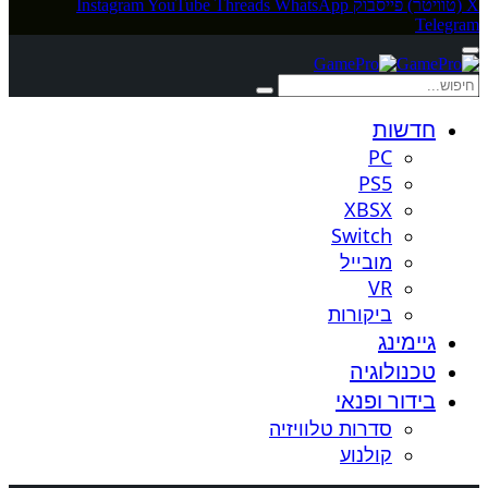
X (טוויטר)
פייסבוק
WhatsApp
Threads
YouTube
Instagram
Telegram
חדשות
PC
PS5
XBSX
Switch
מובייל
VR
ביקורות
גיימינג
טכנולוגיה
בידור ופנאי
סדרות טלוויזיה
קולנוע