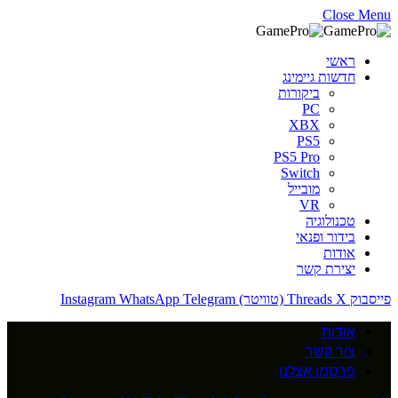
Close Menu
ראשי
חדשות גיימינג
ביקורות
PC
XBX
PS5
PS5 Pro
Switch
מובייל
VR
טכנולוגיה
בידור ופנאי
אודות
יצירת קשר
פייסבוק
X (טוויטר)
Threads
Telegram
WhatsApp
Instagram
אודות
צור קשר
פרסמו אצלנו