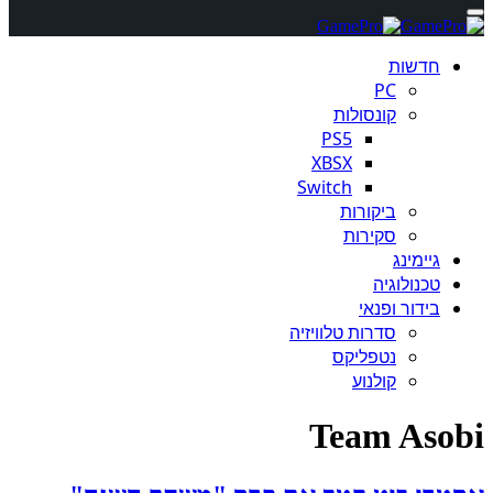
חדשות
PC
קונסולות
PS5
XBSX
Switch
ביקורות
סקירות
גיימינג
טכנולוגיה
בידור ופנאי
סדרות טלוויזיה
נטפליקס
קולנוע
Team Asobi