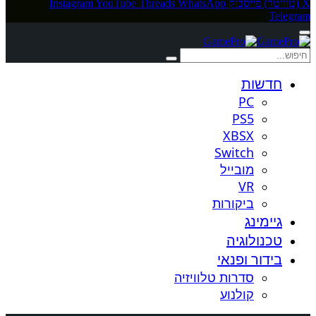
X (טוויטר)
פייסבוק
WhatsApp
Threads
YouTube
Instagram
Telegram
חדשות
PC
PS5
XBSX
Switch
מובייל
VR
ביקורות
גיימינג
טכנולוגיה
בידור ופנאי
סדרות טלוויזיה
קולנוע