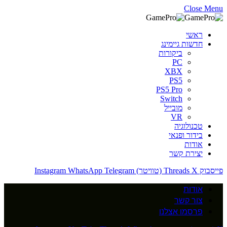
Close Menu
ראשי
חדשות גיימינג
ביקורות
PC
XBX
PS5
PS5 Pro
Switch
מובייל
VR
טכנולוגיה
בידור ופנאי
אודות
יצירת קשר
פייסבוק
X (טוויטר)
Threads
Telegram
WhatsApp
Instagram
אודות
צור קשר
פרסמו אצלנו