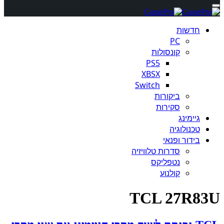
חדשות
PC
קונסולות
PS5
XBSX
Switch
ביקורות
סקירות
גיימינג
טכנולוגיה
בידור ופנאי
סדרות טלוויזיה
נטפליקס
קולנוע
TCL 27R83U