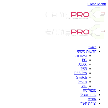
Close Menu
ראשי
חדשות גיימינג
ביקורות
PC
XBX
PS5
PS5 Pro
Switch
מובייל
VR
טכנולוגיה
בידור ופנאי
אודות
יצירת קשר