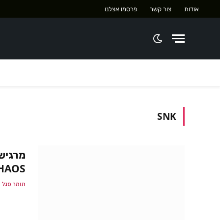
אודות
צור קשר
פרסמו אצלנו
SNK
CHAOS הוכרז לסוויץ' ול-PS4 והוש
תומר סגל