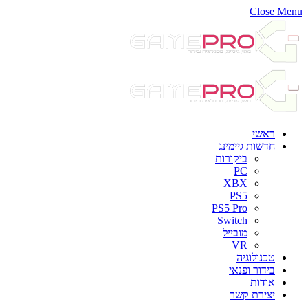
Close Menu
ראשי
חדשות גיימינג
ביקורות
PC
XBX
PS5
PS5 Pro
Switch
מובייל
VR
טכנולוגיה
בידור ופנאי
אודות
יצירת קשר