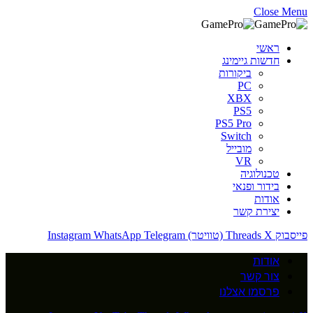
Close Menu
ראשי
חדשות גיימינג
ביקורות
PC
XBX
PS5
PS5 Pro
Switch
מובייל
VR
טכנולוגיה
בידור ופנאי
אודות
יצירת קשר
פייסבוק
X (טוויטר)
Threads
Telegram
WhatsApp
Instagram
אודות
צור קשר
פרסמו אצלנו