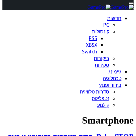
חדשות
PC
קונסולות
PS5
XBSX
Switch
ביקורות
סקירות
גיימינג
טכנולוגיה
בידור ופנאי
סדרות טלוויזיה
נטפליקס
קולנוע
Smartphone