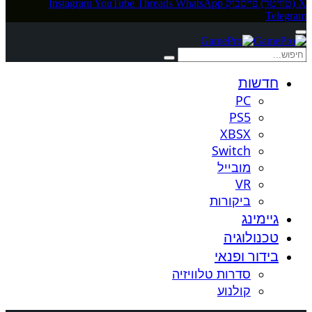
X (טוויטר)
פייסבוק
WhatsApp
Threads
YouTube
Instagram
Telegram
חדשות
PC
PS5
XBSX
Switch
מובייל
VR
ביקורות
גיימינג
טכנולוגיה
בידור ופנאי
סדרות טלוויזיה
קולנוע