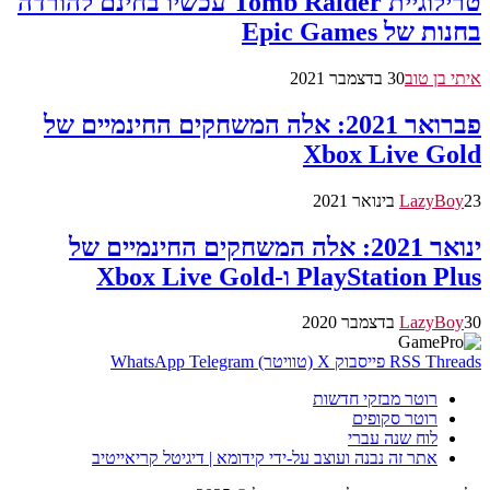
טרילוגיית Tomb Raider עכשיו בחינם להורדה
בחנות של Epic Games
איתי בן טוב
30 בדצמבר 2021
פברואר 2021: אלה המשחקים החינמיים של
Xbox Live Gold
23 בינואר 2021
LazyBoy
ינואר 2021: אלה המשחקים החינמיים של
PlayStation Plus ו-Xbox Live Gold
30 בדצמבר 2020
LazyBoy
Threads
RSS
פייסבוק
X (טוויטר)
Telegram
WhatsApp
רוטר מבזקי חדשות
רוטר סקופים
לוח שנה עברי
אתר זה נבנה ועוצב על-ידי קידומא | דיגיטל קריאייטיב