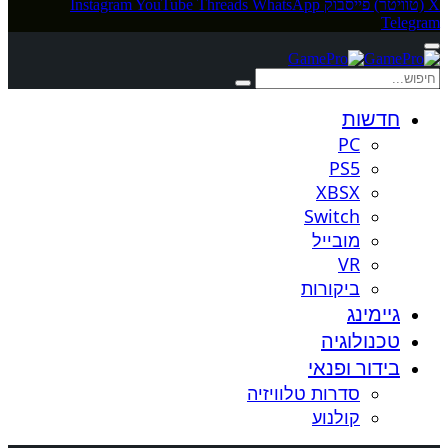
X (טוויטר)
פייסבוק
WhatsApp
Threads
YouTube
Instagram
Telegram
חדשות
PC
PS5
XBSX
Switch
מובייל
VR
ביקורות
גיימינג
טכנולוגיה
בידור ופנאי
סדרות טלוויזיה
קולנוע