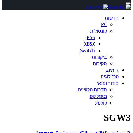
חדשות
PC
קונסולות
PS5
XBSX
Switch
ביקורות
סקירות
גיימינג
טכנולוגיה
בידור ופנאי
סדרות טלוויזיה
נטפליקס
קולנוע
SGW3