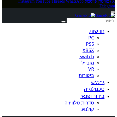
X (טוויטר)
פייסבוק
WhatsApp
Threads
YouTube
Instagram
Telegram
חדשות
PC
PS5
XBSX
Switch
מובייל
VR
ביקורות
גיימינג
טכנולוגיה
בידור ופנאי
סדרות טלוויזיה
קולנוע