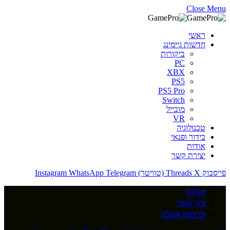
Close Menu
ראשי
חדשות גיימינג
ביקורות
PC
XBX
PS5
PS5 Pro
Switch
מובייל
VR
טכנולוגיה
בידור ופנאי
אודות
יצירת קשר
פייסבוק
X (טוויטר)
Threads
Telegram
WhatsApp
Instagram
אודות
צור קשר
פרסמו אצלנו