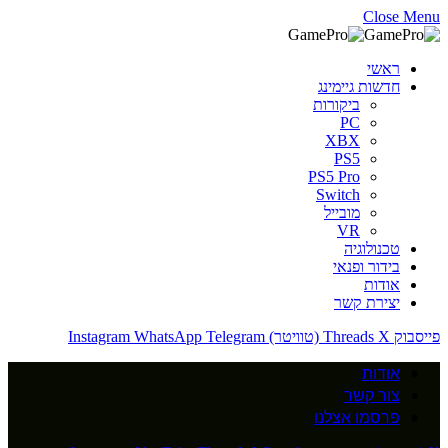
Close Menu
ראשי
חדשות גיימינג
ביקורות
PC
XBX
PS5
PS5 Pro
Switch
מובייל
VR
טכנולוגיה
בידור ופנאי
אודות
יצירת קשר
פייסבוק
X (טוויטר)
Threads
Telegram
WhatsApp
Instagram
אודות
צור קשר
פרסמו אצלנו