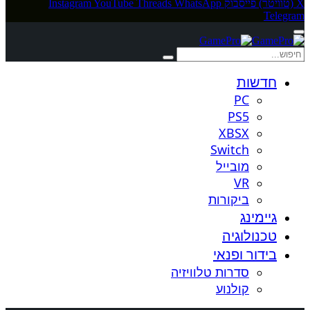
X (טוויטר)
פייסבוק
WhatsApp
Threads
YouTube
Instagram
Telegram
חדשות
PC
PS5
XBSX
Switch
מובייל
VR
ביקורות
גיימינג
טכנולוגיה
בידור ופנאי
סדרות טלוויזיה
קולנוע