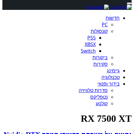
חדשות
PC
קונסולות
PS5
XBSX
Switch
ביקורות
סקירות
גיימינג
טכנולוגיה
בידור ופנאי
סדרות טלוויזיה
נטפליקס
קולנוע
RX 7500 XT