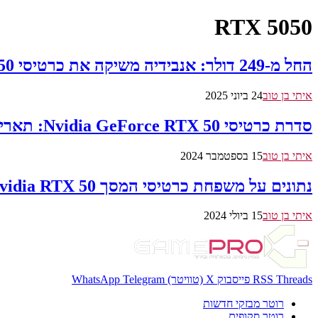
RTX 5050
החל מ-249 דולר: אנבידיה משיקה את כרטיסי GeForce RTX 5050 עם טכנולוגיית Blackwell לגיימרים
איתי בן טוב
24 ביוני 2025
סדרת כרטיסי Nvidia GeForce RTX 50: תאריך יציאה צפוי, מפרט, מחיר והדלפות
איתי בן טוב
15 בספטמבר 2024
נתונים על משפחת כרטיסי המסך Nvidia RTX 50 הודלפו על ידי Seasonic
איתי בן טוב
15 ביולי 2024
Threads
RSS
פייסבוק
X (טוויטר)
Telegram
WhatsApp
רוטר מבזקי חדשות
רוטר סקופים