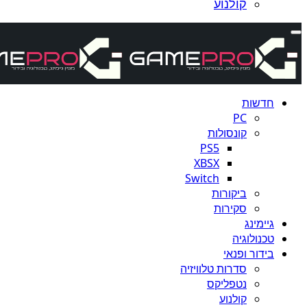
קולנוע
חדשות
PC
קונסולות
PS5
XBSX
Switch
ביקורות
סקירות
גיימינג
טכנולוגיה
בידור ופנאי
סדרות טלוויזיה
נטפליקס
קולנוע