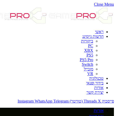
Close Menu
ראשי
חדשות גיימינג
ביקורות
PC
XBX
PS5
PS5 Pro
Switch
מובייל
VR
טכנולוגיה
בידור ופנאי
אודות
יצירת קשר
פייסבוק
X (טוויטר)
Threads
Telegram
WhatsApp
Instagram
אודות