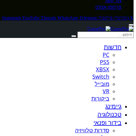
צור קשר
פרסמו אצלנו
X (טוויטר)
פייסבוק
Telegram
WhatsApp
Threads
YouTube
Instagram
חדשות
PC
PS5
XBSX
Switch
מובייל
VR
ביקורות
גיימינג
טכנולוגיה
בידור ופנאי
סדרות טלוויזיה