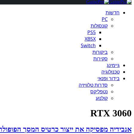
חדשות
PC
קונסולות
PS5
XBSX
Switch
ביקורות
סקירות
גיימינג
טכנולוגיה
בידור ופנאי
סדרות טלוויזיה
נטפליקס
קולנוע
RTX 3060
אנבידיה מפסיקה את ייצור כרטיס המסך הפופולרי 