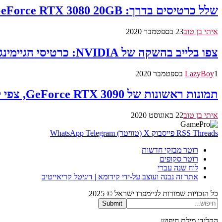
שלל כרטיסים בדרך: GeForce RTX 3080 20GB ו-RTX 3070 SUPER/Ti / RTX 3060
איתי בן טוב
23 בספטמבר 2020
צפו בלייב בהשקה של NVIDIA: כרטיסי הגיימינג GeForce RTX 30
1 בספטמבר 2020
LazyBoy
תמונות ראשונות של GeForce RTX 3090, צפי למחיר השקה של 1399 דולר
איתי בן טוב
22 באוגוסט 2020
Threads
RSS
פייסבוק
X (טוויטר)
Telegram
WhatsApp
רוטר מבזקי חדשות
רוטר סקופים
לוח שנה עברי
אתר זה נבנה ועוצב על-ידי קידומא | דיגיטל קריאייטיב
כל הזכויות שמורות לגיימפרו ישראל © 2025
Submit
הקלידו מילת חיפוש