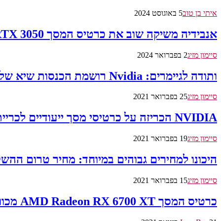
איתי בן טוב
5 באוגוסט 2024
אנבידיה משיקה שוב את כרטיס המסך GeForce RTX 3050
סיימון מזיג
2 בפברואר 2024
ותודה לגיימרים: Nvidia רושמת הכנסות שיא של 5 מיליארד דולר לרבעון
סיימון מזיג
25 בפברואר 2021
NVIDIA הכריזה על כרטיסי מסך ייעודיים לכריית מטבעות וסירוס כרטיסי 3060
סיימון מזיג
19 בפברואר 2021
היכונו למחירים גבוהים במיוחד: מחיר טרום ההשקה של ה-GeForce RTX 3060 באירו
סיימון מזיג
15 בפברואר 2021
כרטיס המסך AMD Radeon RX 6700 XT מכוון לרזולוציית 1440p עם 12GB זיכרון