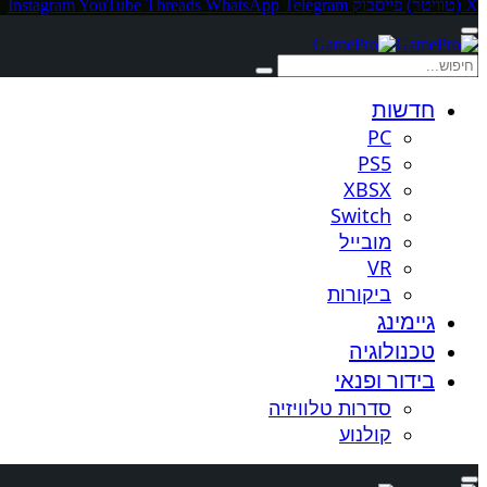
X (טוויטר)
פייסבוק
Telegram
WhatsApp
Threads
YouTube
Instagram
חדשות
PC
PS5
XBSX
Switch
מובייל
VR
ביקורות
גיימינג
טכנולוגיה
בידור ופנאי
סדרות טלוויזיה
קולנוע