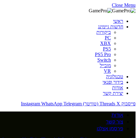
Close Menu
ראשי
חדשות גיימינג
ביקורות
PC
XBX
PS5
PS5 Pro
Switch
מובייל
VR
טכנולוגיה
בידור ופנאי
אודות
יצירת קשר
פייסבוק
X (טוויטר)
Threads
Telegram
WhatsApp
Instagram
אודות
צור קשר
פרסמו אצלנו