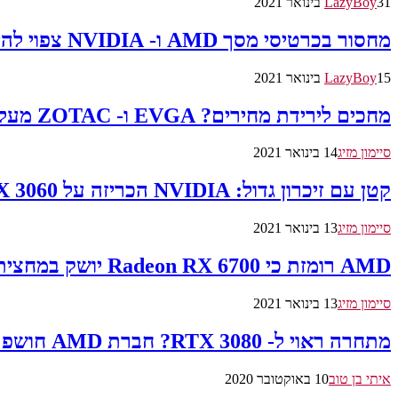
31 בינואר 2021
LazyBoy
מחסור בכרטיסי מסך AMD ו- NVIDIA צפוי להימשך גם ברבעון הנוכחי
15 בינואר 2021
LazyBoy
מחכים לירידת מחירים? EVGA ו- ZOTAC מעלות מחירים לכרטיסי GeForce RTX 30
סיימון מזיג
14 בינואר 2021
קטן עם זיכרון גדול: NVIDIA הכריזה על GeForce RTX 3060
סיימון מזיג
13 בינואר 2021
AMD רומזת כי Radeon RX 6700 יושק במחצית השנה הנוכחית
סיימון מזיג
13 בינואר 2021
מתחרה ראוי ל- RTX 3080? חברת AMD חושפת את ביצועי Radeon RX 6000
איתי בן טוב
10 באוקטובר 2020