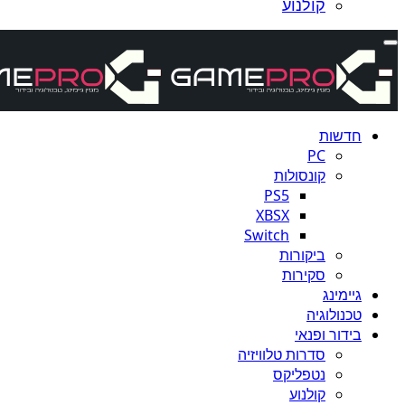
קולנוע
חדשות
PC
קונסולות
PS5
XBSX
Switch
ביקורות
סקירות
גיימינג
טכנולוגיה
בידור ופנאי
סדרות טלוויזיה
נטפליקס
קולנוע