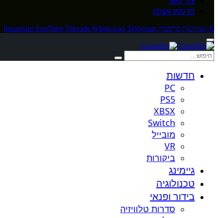
צור קשר
פרסמו אצלנו
X (טוויטר)
פייסבוק
Telegram
WhatsApp
Threads
YouTube
Instagram
חדשות
PC
PS5
XBSX
Switch
מובייל
VR
ביקורות
גיימינג
טכנולוגיה
בידור ופנאי
סדרות טלוויזיה