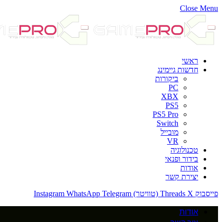
Close Menu
ראשי
חדשות גיימינג
ביקורות
PC
XBX
PS5
PS5 Pro
Switch
מובייל
VR
טכנולוגיה
בידור ופנאי
אודות
יצירת קשר
פייסבוק
X (טוויטר)
Threads
Telegram
WhatsApp
Instagram
אודות