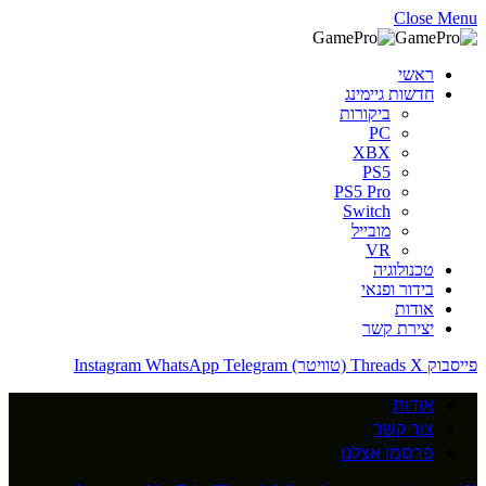
Close Menu
ראשי
חדשות גיימינג
ביקורות
PC
XBX
PS5
PS5 Pro
Switch
מובייל
VR
טכנולוגיה
בידור ופנאי
אודות
יצירת קשר
פייסבוק
X (טוויטר)
Threads
Telegram
WhatsApp
Instagram
אודות
צור קשר
פרסמו אצלנו