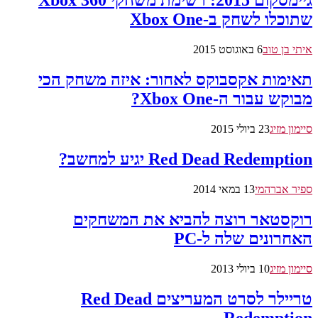
גיימסקום 2015: רשימת משחקי Xbox 360
שתוכלו לשחק ב-Xbox One
איתי בן טוב
6 באוגוסט 2015
תאימות אקסבוקס לאחור: איזה משחק הכי
מבוקש עבור ה-Xbox One?
סיימון מזיג
23 ביולי 2015
Red Dead Redemption יגיע למחשב?
ספיר אברהמי
13 במאי 2014
רוקסטאר רוצה להביא את המשחקים
האחרונים שלה ל-PC
סיימון מזיג
10 ביולי 2013
טריילר לסרט המעריצים Red Dead
Redemption