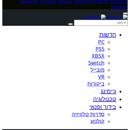
X (טוויטר)
פייסבוק
WhatsApp
Threads
YouTube
Instagram
Telegram
חדשות
PC
PS5
XBSX
Switch
מובייל
VR
ביקורות
גיימינג
טכנולוגיה
בידור ופנאי
סדרות טלוויזיה
קולנוע