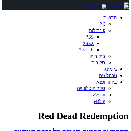
חדשות
PC
קונסולות
PS5
XBSX
Switch
ביקורות
סקירות
גיימינג
טכנולוגיה
בידור ופנאי
סדרות טלוויזיה
נטפליקס
קולנוע
Red Dead Redemption