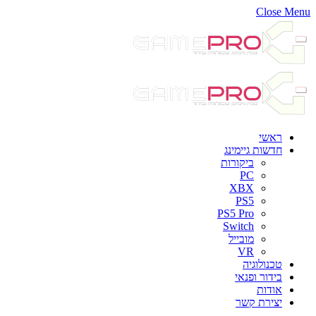
Close Menu
ראשי
חדשות גיימינג
ביקורות
PC
XBX
PS5
PS5 Pro
Switch
מובייל
VR
טכנולוגיה
בידור ופנאי
אודות
יצירת קשר