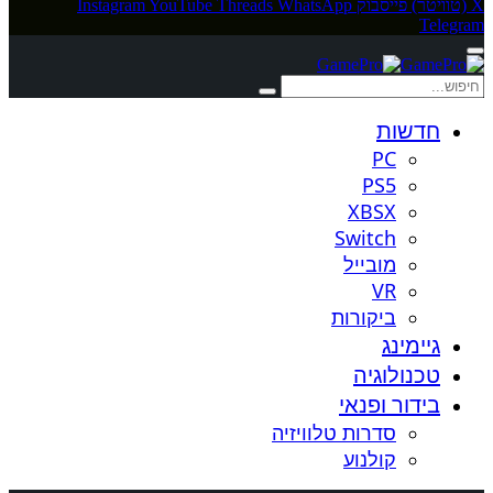
X (טוויטר)
פייסבוק
WhatsApp
Threads
YouTube
Instagram
Telegram
חדשות
PC
PS5
XBSX
Switch
מובייל
VR
ביקורות
גיימינג
טכנולוגיה
בידור ופנאי
סדרות טלוויזיה
קולנוע