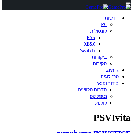
חדשות
PC
קונסולות
PS5
XBSX
Switch
ביקורות
סקירות
גיימינג
טכנולוגיה
בידור ופנאי
סדרות טלוויזיה
נטפליקס
קולנוע
PSVIvita