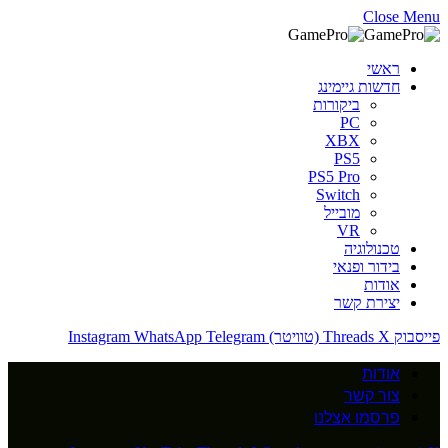
Close Menu
ראשי
חדשות גיימינג
ביקורות
PC
XBX
PS5
PS5 Pro
Switch
מובייל
VR
טכנולוגיה
בידור ופנאי
אודות
יצירת קשר
פייסבוק
X (טוויטר)
Threads
Telegram
WhatsApp
Instagram
אודות
צור קשר
פרסמו אצלנו