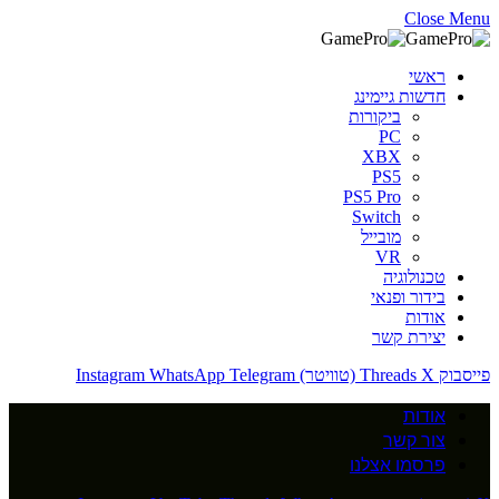
Close Menu
ראשי
חדשות גיימינג
ביקורות
PC
XBX
PS5
PS5 Pro
Switch
מובייל
VR
טכנולוגיה
בידור ופנאי
אודות
יצירת קשר
פייסבוק
X (טוויטר)
Threads
Telegram
WhatsApp
Instagram
אודות
צור קשר
פרסמו אצלנו