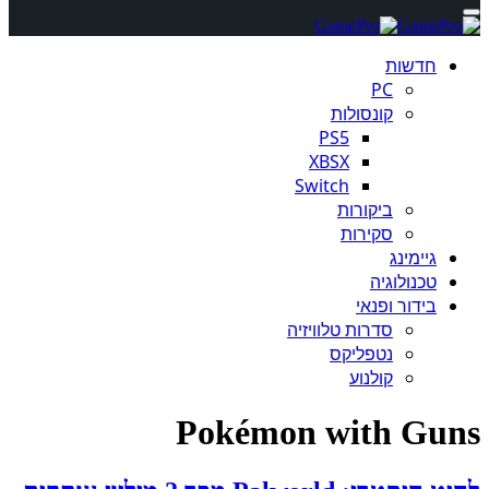
חדשות
PC
קונסולות
PS5
XBSX
Switch
ביקורות
סקירות
גיימינג
טכנולוגיה
בידור ופנאי
סדרות טלוויזיה
נטפליקס
קולנוע
Pokémon with Guns