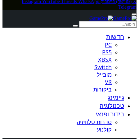
X (טוויטר)
פייסבוק
WhatsApp
Threads
YouTube
Instagram
Telegram
חדשות
PC
PS5
XBSX
Switch
מובייל
VR
ביקורות
גיימינג
טכנולוגיה
בידור ופנאי
סדרות טלוויזיה
קולנוע