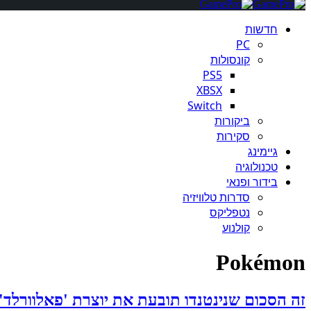
חדשות
PC
קונסולות
PS5
XBSX
Switch
ביקורות
סקירות
גיימינג
טכנולוגיה
בידור ופנאי
סדרות טלוויזיה
נטפליקס
קולנוע
Pokémon
זה הסכום שנינטנדו תובעת את יוצרת 'פאלוורלד' (Palworld