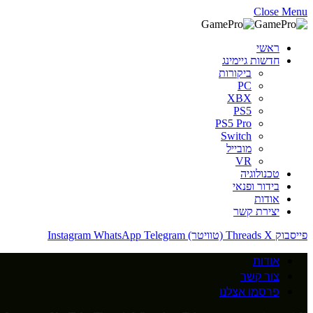
Close Menu
ראשי
חדשות גיימינג
ביקורות
PC
XBX
PS5
PS5 Pro
Switch
מובייל
VR
טכנולוגיה
בידור ופנאי
אודות
יצירת קשר
פייסבוק
X (טוויטר)
Threads
Telegram
WhatsApp
Instagram
אודות
צור קשר
פרסמו אצלנו