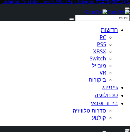
X (טוויטר)
פייסבוק
Telegram
WhatsApp
Threads
YouTube
Instagram
חדשות
PC
PS5
XBSX
Switch
מובייל
VR
ביקורות
גיימינג
טכנולוגיה
בידור ופנאי
סדרות טלוויזיה
קולנוע