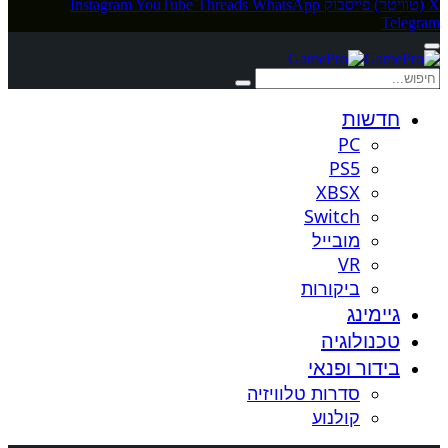
X (טוויטר)
פייסבוק
WhatsApp
Threads
YouTube
Instagram
Telegram
חדשות
PC
PS5
XBSX
Switch
מובייל
VR
ביקורות
גיימינג
טכנולוגיה
בידור ופנאי
סדרות טלוויזיה
קולנוע