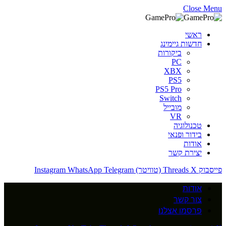
Close Menu
ראשי
חדשות גיימינג
ביקורות
PC
XBX
PS5
PS5 Pro
Switch
מובייל
VR
טכנולוגיה
בידור ופנאי
אודות
יצירת קשר
פייסבוק
X (טוויטר)
Threads
Telegram
WhatsApp
Instagram
אודות
צור קשר
פרסמו אצלנו