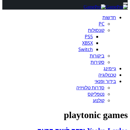
חדשות
PC
קונסולות
PS5
XBSX
Switch
ביקורות
סקירות
גיימינג
טכנולוגיה
בידור ופנאי
סדרות טלוויזיה
נטפליקס
קולנוע
playtonic games