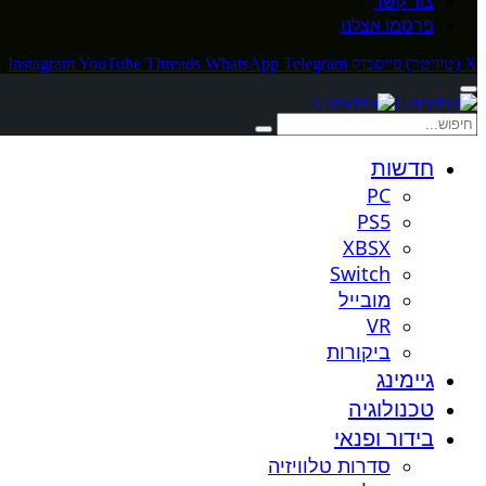
צור קשר
פרסמו אצלנו
X (טוויטר)
פייסבוק
Telegram
WhatsApp
Threads
YouTube
Instagram
חדשות
PC
PS5
XBSX
Switch
מובייל
VR
ביקורות
גיימינג
טכנולוגיה
בידור ופנאי
סדרות טלוויזיה