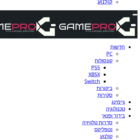
קולנוע
חדשות
PC
קונסולות
PS5
XBSX
Switch
ביקורות
סקירות
גיימינג
טכנולוגיה
בידור ופנאי
סדרות טלוויזיה
נטפליקס
קולנוע