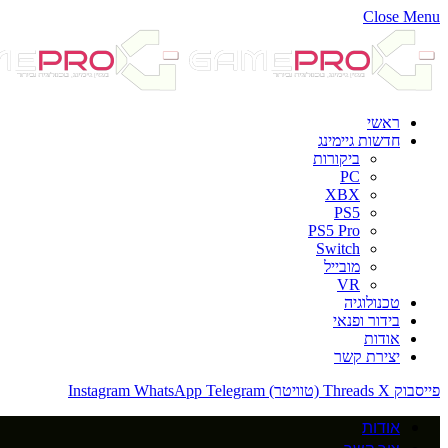
Close Menu
ראשי
חדשות גיימינג
ביקורות
PC
XBX
PS5
PS5 Pro
Switch
מובייל
VR
טכנולוגיה
בידור ופנאי
אודות
יצירת קשר
פייסבוק
X (טוויטר)
Threads
Telegram
WhatsApp
Instagram
אודות