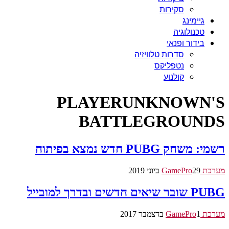
סקירות
גיימינג
טכנולוגיה
בידור ופנאי
סדרות טלוויזיה
נטפליקס
קולנוע
PLAYERUNKNOWN'S
BATTLEGROUNDS
רשמי: משחק PUBG חדש נמצא בפיתוח
מערכת GamePro
29 ביוני 2019
PUBG שובר שיאים חדשים ובדרך למובייל
מערכת GamePro
1 בדצמבר 2017