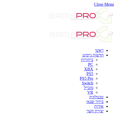
Close Menu
ראשי
חדשות גיימינג
ביקורות
PC
XBX
PS5
PS5 Pro
Switch
מובייל
VR
טכנולוגיה
בידור ופנאי
אודות
יצירת קשר