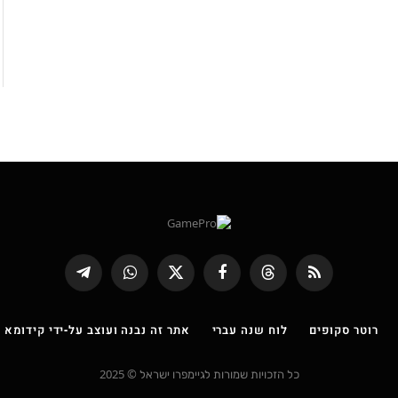
RSS
Threads
פייסבוק
X
WhatsApp
Telegram
(טוויטר)
רוטר סקופים
לוח שנה עברי
אתר זה נבנה ועוצב על-ידי קידומא |
כל הזכויות שמורות לגיימפרו ישראל © 2025