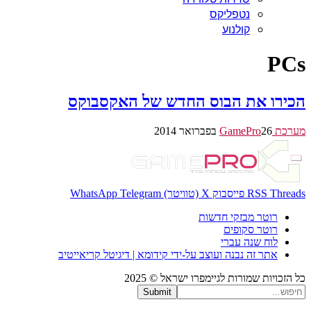
נטפליקס
קולנוע
PCs
הכירו את הבוס החדש של האקסבוקס
מערכת GamePro
26 בפברואר 2014
Threads
RSS
פייסבוק
X (טוויטר)
Telegram
WhatsApp
רוטר מבזקי חדשות
רוטר סקופים
לוח שנה עברי
אתר זה נבנה ועוצב על-ידי קידומא | דיגיטל קריאייטיב
כל הזכויות שמורות לגיימפרו ישראל © 2025
Submit