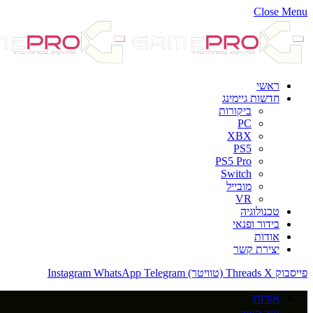
Close Menu
ראשי
חדשות גיימינג
ביקורות
PC
XBX
PS5
PS5 Pro
Switch
מובייל
VR
טכנולוגיה
בידור ופנאי
אודות
יצירת קשר
פייסבוק
X (טוויטר)
Threads
Telegram
WhatsApp
Instagram
אודות