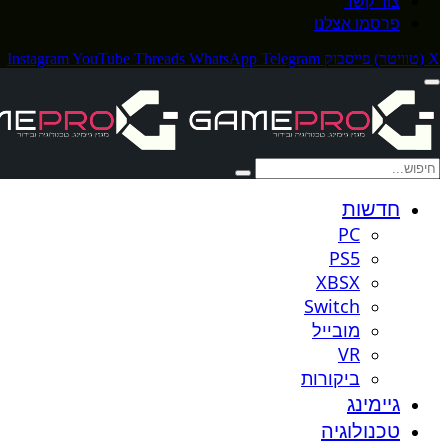
צור קשר
פרסמו אצלנו
X (טוויטר)
פייסבוק
Telegram
WhatsApp
Threads
YouTube
Instagram
חדשות
PC
PS5
XBSX
Switch
מובייל
VR
ביקורות
גיימינג
טכנולוגיה