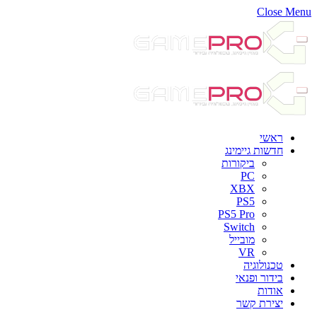
Close Menu
ראשי
חדשות גיימינג
ביקורות
PC
XBX
PS5
PS5 Pro
Switch
מובייל
VR
טכנולוגיה
בידור ופנאי
אודות
יצירת קשר