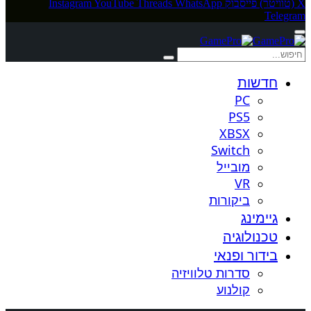
X (טוויטר)
פייסבוק
WhatsApp
Threads
YouTube
Instagram
Telegram
חדשות
PC
PS5
XBSX
Switch
מובייל
VR
ביקורות
גיימינג
טכנולוגיה
בידור ופנאי
סדרות טלוויזיה
קולנוע