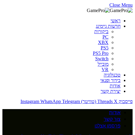
Close Menu
ראשי
חדשות גיימינג
ביקורות
PC
XBX
PS5
PS5 Pro
Switch
מובייל
VR
טכנולוגיה
בידור ופנאי
אודות
יצירת קשר
פייסבוק
X (טוויטר)
Threads
Telegram
WhatsApp
Instagram
אודות
צור קשר
פרסמו אצלנו