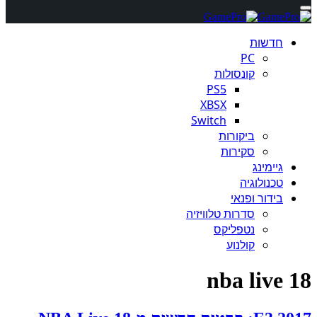
חדשות
PC
קונסולות
PS5
XBSX
Switch
ביקורות
סקירות
גיימינג
טכנולוגיה
בידור ופנאי
סדרות טלוויזיה
נטפליקס
קולנוע
nba live 18