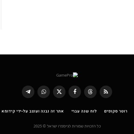
RSS
Threads
פייסבוק
X
WhatsApp
Telegram
(טוויטר)
רוטר סקופים
לוח שנה עברי
אתר זה נבנה ועוצב על-ידי קידומא |
כל הזכויות שמורות לגיימפרו ישראל © 2025