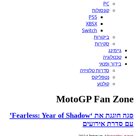
PC
קונסולות
PS5
XBSX
Switch
ביקורות
סקירות
גיימינג
טכנולוגיה
בידור ופנאי
סדרות טלוויזיה
נטפליקס
קולנוע
MotoGP Fan Zone
סגה חוגגת את ‘Fearless: Year of Shadow’
עם סדרת אירועים