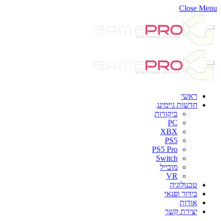
Close Menu
ראשי
חדשות גיימינג
ביקורות
PC
XBX
PS5
PS5 Pro
Switch
מובייל
VR
טכנולוגיה
בידור ופנאי
אודות
יצירת קשר