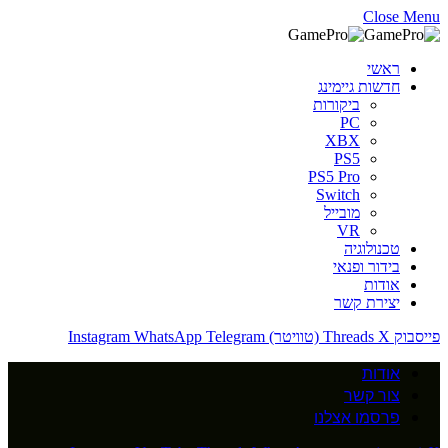
Close Menu
ראשי
חדשות גיימינג
ביקורות
PC
XBX
PS5
PS5 Pro
Switch
מובייל
VR
טכנולוגיה
בידור ופנאי
אודות
יצירת קשר
פייסבוק
X (טוויטר)
Threads
Telegram
WhatsApp
Instagram
אודות
צור קשר
פרסמו אצלנו