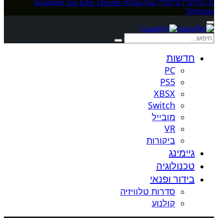
X (טוויטר)
פייסבוק
WhatsApp
Threads
YouTube
Instagram
Telegram
חדשות
PC
PS5
XBSX
Switch
מובייל
VR
ביקורות
גיימינג
טכנולוגיה
בידור ופנאי
סדרות טלוויזיה
קולנוע