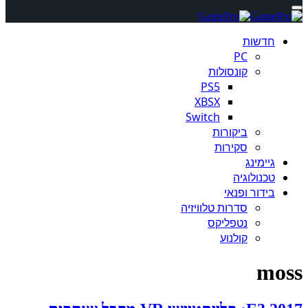
חדשות
PC
קונסולות
PS5
XBSX
Switch
ביקורות
סקירות
גיימינג
טכנולוגיה
בידור ופנאי
סדרות טלוויזיה
נטפליקס
קולנוע
moss