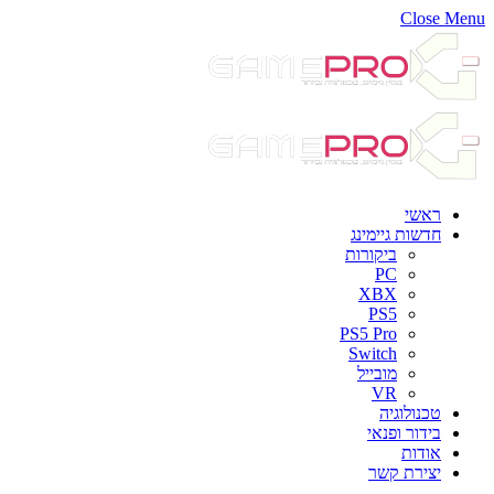
Close Menu
ראשי
חדשות גיימינג
ביקורות
PC
XBX
PS5
PS5 Pro
Switch
מובייל
VR
טכנולוגיה
בידור ופנאי
אודות
יצירת קשר