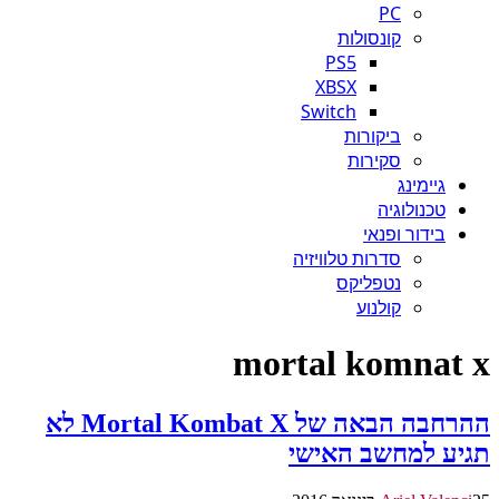
PC
קונסולות
PS5
XBSX
Switch
ביקורות
סקירות
גיימינג
טכנולוגיה
בידור ופנאי
סדרות טלוויזיה
נטפליקס
קולנוע
mortal komnat x
ההרחבה הבאה של Mortal Kombat X לא
תגיע למחשב האישי