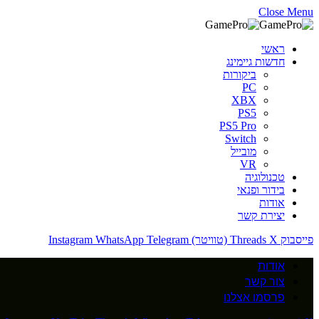
Close Menu
ראשי
חדשות גיימינג
ביקורות
PC
XBX
PS5
PS5 Pro
Switch
מובייל
VR
טכנולוגיה
בידור ופנאי
אודות
יצירת קשר
פייסבוק
X (טוויטר)
Threads
Telegram
WhatsApp
Instagram
אודות
צור קשר
פרסמו אצלנו