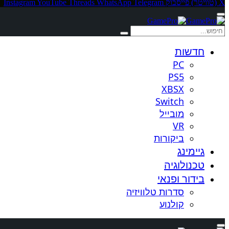
X (טוויטר)
פייסבוק
Telegram
WhatsApp
Threads
YouTube
Instagram
חדשות
PC
PS5
XBSX
Switch
מובייל
VR
ביקורות
גיימינג
טכנולוגיה
בידור ופנאי
סדרות טלוויזיה
קולנוע