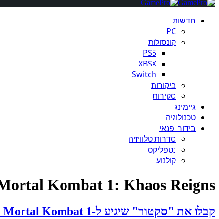
חדשות
PC
קונסולות
PS5
XBSX
Switch
ביקורות
סקירות
גיימינג
טכנולוגיה
בידור ופנאי
סדרות טלוויזיה
נטפליקס
קולנוע
Mortal Kombat 1: Khaos Reigns
קבלו את "סקטור" שיגיע ל-Mortal Kombat 1 בקרוב