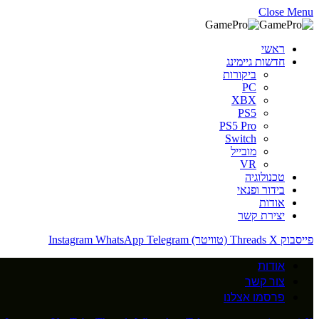
Close Menu
ראשי
חדשות גיימינג
ביקורות
PC
XBX
PS5
PS5 Pro
Switch
מובייל
VR
טכנולוגיה
בידור ופנאי
אודות
יצירת קשר
פייסבוק
X (טוויטר)
Threads
Telegram
WhatsApp
Instagram
אודות
צור קשר
פרסמו אצלנו