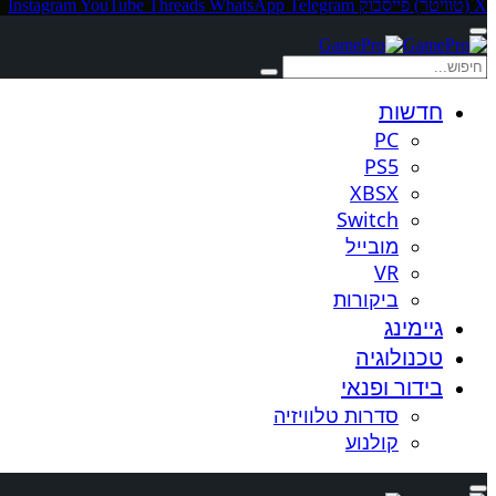
X (טוויטר)
פייסבוק
Telegram
WhatsApp
Threads
YouTube
Instagram
חדשות
PC
PS5
XBSX
Switch
מובייל
VR
ביקורות
גיימינג
טכנולוגיה
בידור ופנאי
סדרות טלוויזיה
קולנוע