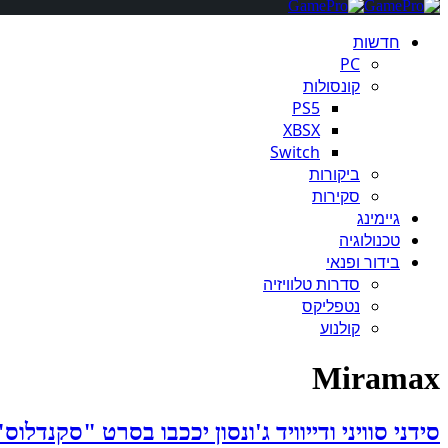
חדשות
PC
קונסולות
PS5
XBSX
Switch
ביקורות
סקירות
גיימינג
טכנולוגיה
בידור ופנאי
סדרות טלוויזיה
נטפליקס
קולנוע
Miramax
סידני סוויני ודייוויד ג'ונסון יככבו בסרט "סקנדלוס