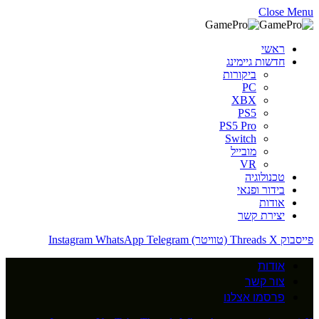
Close Menu
ראשי
חדשות גיימינג
ביקורות
PC
XBX
PS5
PS5 Pro
Switch
מובייל
VR
טכנולוגיה
בידור ופנאי
אודות
יצירת קשר
פייסבוק
X (טוויטר)
Threads
Telegram
WhatsApp
Instagram
אודות
צור קשר
פרסמו אצלנו