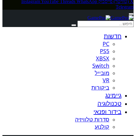
X (טוויטר)
פייסבוק
WhatsApp
Threads
YouTube
Instagram
Telegram
חדשות
PC
PS5
XBSX
Switch
מובייל
VR
ביקורות
גיימינג
טכנולוגיה
בידור ופנאי
סדרות טלוויזיה
קולנוע