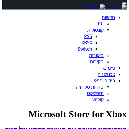
חדשות
PC
קונסולות
PS5
XBSX
Switch
ביקורות
סקירות
גיימינג
טכנולוגיה
בידור ופנאי
סדרות טלוויזיה
נטפליקס
קולנוע
Microsoft Store for Xbox