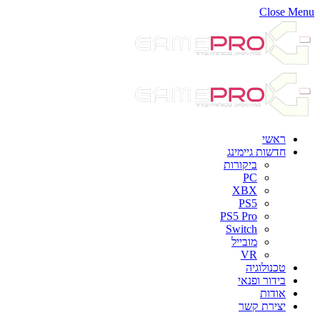
Close Menu
ראשי
חדשות גיימינג
ביקורות
PC
XBX
PS5
PS5 Pro
Switch
מובייל
VR
טכנולוגיה
בידור ופנאי
אודות
יצירת קשר