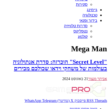
סקירות
גיימינג
טכנולוגיה
בידור ופנאי
סדרות טלוויזיה
נטפליקס
קולנוע
Mega Man
"Secret Level" הוכרזה: סדרת אנתולוגיה
בעולמות של משחקי וידאו שכולכם מכירים
אביתר מנצור
21 באוגוסט 2024
Threads
RSS
פייסבוק
X (טוויטר)
Telegram
WhatsApp
רוטר מבזקי חדשות